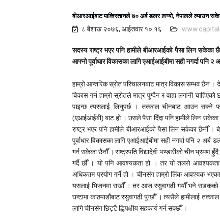
बीआरआईबाट पाकिस्तानले ७० अर्ब डलर लग्यो, नेपालले ल्याउन सक
८ बैशाख २०७६, आईतवार १०:१६
www.capita
सदस्य राष्ट्र भएर पनि हामीले बीआरआईको पैसा लिन सकेका छ
आफ्नो पूर्वाधार विकासका लागि एआईआईबीमा सही नगर्दा पनि २ 
हाम्रो आन्तरिक स्रोत परिचालनबाट मात्र विकास सम्भव छैन । दे
विकास गर्न हाम्रो स्रोतले मात्र पुग्दैन र वाह्य लगानी चाह
पाइन्छ त्यसलाई लिनुपर्छ । तत्काल चीनबाट आउन सक्ने फन
(एआईआईबी) बाट हो । उसले पैसा दिँदा पनि हामीले लिन सकेका
राष्ट्र भएर पनि हामीले बीआरआईको पैसा लिन सकेका छैनौँ ।
पूर्वाधार विकासका लागि एआईआईबीमा सही नगर्दा पनि २ अर्ब ड
गर्न सकेका छैनौँ । राष्ट्रपति विद्यादेवी भण्डारीको चीन भ्रमण
गर्दै छौँ । यो पनि आवश्यकता हो । तर यो तल्लो आवश्यकत
अधिकतम प्रयोग गर्ने हो । चीनसंग हाम्रो लिंक आवश्यक भएकाले र
यसलाई भिजनमा राखौँ । तर आज रसुवागढी गयौँ भने सडकको अव
घन्टामा काठमाडौंबाट रसुवागढी पुग्छौँ । त्यसैले हामीलाई तत
लागि चीनसंग छिट्टै द्धिपक्षीय सहकार्य गर्न सक्छौँ ।