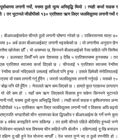
वाधारमा लगानी गर्यो, यसमा ठूलो मूल्य अभिवृद्धि थियो । त्यही कर्जा सडक र
्र्यो । तर भुटानले जीडीपीको १३० प्रतिशत ऋण लिएर जलविद्युतमा लगानी गर्यो र
 । बीआरआईमार्फत चीनले ठूलो लगानी घोषणा गरेको छ । पाकिस्तानमा मात्र ७०
लंकामा ३० अर्ब डलर बीआरआईबाट लगानी भइसकेको छ । यो लगानीमा अनुदान छैन
ित्तैमा खोजेका छौँ । यो असम्भव छ, किनभने बीआरआईको पैसा कहिले पनि सित्तैमा
न्छ । डलरबाट लियौँ भने अरु देशसरह ३ देखि ५ प्रतिशतसम्म हुनसक्छ । तर
ुमा एक प्रतिशत ब्याजमा कर्जा दिएको छ । चीनलाई १ प्रतिशत ब्याजमा रेन्वीमा
ई रेन्वीमा कर्जा नदिएकाले उसलाई सजिलो पनि हुन्छ । उसले छिमेकी मंगोलियालाई
क्षेत्रमा यो रकम लगानी गर्नु हुँदैन । जस्तो जलविद्युतमा लगानी गर्नुपर्छ । यसको ९०
को बोझ पनि धेरै हुँदैन । नेपालले ऋण कम लिएको छ । हाम्रो कुल ग्राहस्थ उत्पादन
, यो धेरै कम हो । यहाँ कम ऋण लिएकाले विकास हुन सकेन किनभने भुटानले
ी गर्यो, यसमा ठूलो मूल्य अभिवृद्धि थियो । त्यही कर्जा सडक र कृषिलगायत अन्य
ले जीडीपीको १३० प्रतिशत ऋण लिएर जलविद्युतमा लगानी गर्यो र विकास अघि बढ्यो
्ट्रपति भण्डारीको चीन भ्रमणका बेला द्धिपक्षीय र बीआरआईमा के गर्ने भन्ने कुरा
क ४ वर्षमा बनाइदिने भन्न सकिन्छ । तर हामी चीनले पहिले बोलिदिए हुन्थ्यो भन्ने
लो रिर्जवेसन भएकाले यस विषयमा चीन कहिले पनि बोल्दैन । दक्षिणलाई दुःखि बनाउन
 दक्षिण दुःखी हुने रेल योजना माग्छौँ । रेल भारत पुग्ने भए त ठूलो रणनीति हो ।