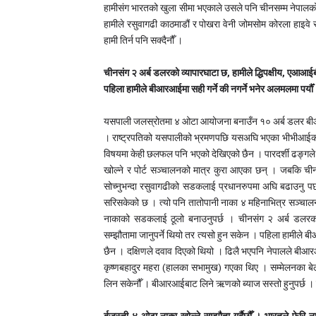
हामीसंग भारतको खुला सीमा भएकाले उसले पनि चीनसम्म नेपालको
हामीले रसुवागढी काठमाडौं र पोखरा वेनी जोमसोम कोरला हाइवे
हामी तिर्न पनि सक्दैनौँ ।
चीनसंग २ अर्ब डलरको व्यापारघाटा छ, हामीले द्धिपक्षीय, एआआ
पहिला हामीले बीआरआईमा सही गर्ने की नगर्ने भनेर अलमलमा पर्यौँ
यसपाली जलस्रोतमा ४ ओटा आयोजना बनाउँन १० अर्ब डलर बीआरआ
। राष्ट्रपतिको यसपालीको भ्रमणपछि यसअघि भएका भीभीआईको
विषयमा केही छलफल पनि भएको देखिएको छैन । पारदर्शी ढङ्गले
खोल्ने र पोर्ट सञ्चालनको मात्र कुरा आएका छन् । जबकि चीन
सोच्नुभन्दा रसुवागढीको सडकलाई प्रधानरुपमा अघि बढाउनु पर्छ
सरिसकेको छ । त्यो पनि तातोपानी नाका ४ महिनाभित्र सञ्चालन
नाकाको सडकलाई ठूलो बनाउनुपर्छ । चीनसंग २ अर्ब डलरको
सम्झौतामा जानुपर्ने थियो तर त्यसो हुन सकेन । पहिला हामीले ब
छैन । दक्षिणले दवाव दिएको थियो । ढिलै भएपनि नेपालले बीआर
कृष्णबहादुर महरा (हालका सभामुख) गएका थिए । सम्मेलनका बे
लिन सकेनौँ । बीआरआईबाट लिने ऋणको ब्याज सस्तो हुनुपर्छ । रे