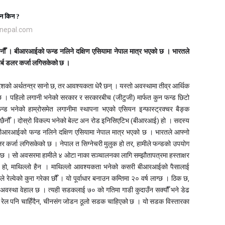
ेन किन ?
lnepal.com
ैनौँ । बीआरआईको फन्ड नलिने दक्षिण एसियामा नेपाल मात्र भएको छ । भारतले
अर्ब डलर कर्जा लगिसकेको छ ।
शको अर्थतन्त्र सानो छ, तर आवश्यकता धेरै छन् । यस्तो अवस्थामा तीव्र आर्थिक
िएको छ । पहिलो लगानी भनेको सरकार र सरकारबीच (जीटुजी) मार्फत कुन फन्ड छिटो
्ड भनेको हाम्रोसमेत लगानीमा स्थापना भएको एसियन इन्फास्ट्रक्चर बैङ्क
 छैनौँ । दोस्रो विकल्प भनेको बेल्ट अन रोड इनिसिएटिभ (बीआरआई) हो । सदस्य
 बीआरआईको फन्ड नलिने दक्षिण एसियामा नेपाल मात्र भएको छ । भारतले आफ्नो
लर कर्जा लगिसकेको छ । नेपाल त सिग्नेचरी मुलुक हो तर, हामीले फन्डको उपयोग
 हुँदै छ । सो अवसरमा हामीले ४ ओटा नाका सञ्चालनका लागि सम्झौतापत्रमा हस्ताक्षर
ा हो, माथिल्लो हैन । माथिल्लो आवश्यकता भनेको कसरी बीआरआईको पैसालाई
ेल्वेको कुरा गरेका छौँ । यो पूर्वाधार बनाउन कम्तिमा २० वर्ष लाग्छ । ठिक छ,
स्था वेहाल छ । त्यही सडकलाई ७० को गतिमा गाडी कुदाउँन सक्यौँ भने डेढ
्काल रेल पनि चाहिँदैन, चीनसंग जोडन ठूलो सडक चाहिएको छ । यो सडक विस्तारका