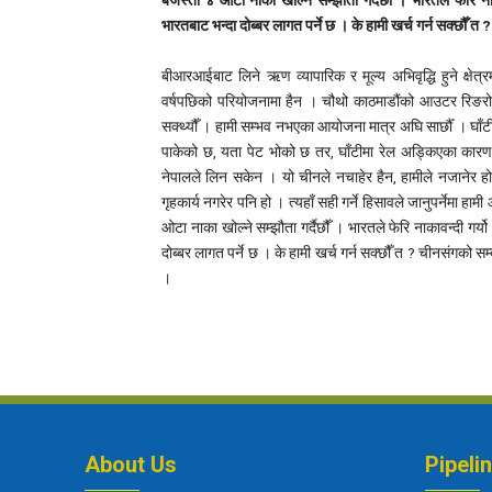
र्बजस्ती ४ ओटा नाका खोल्ने सम्झौता गर्दैछौँ । भारतले फेरि
भारतबाट भन्दा दोब्बर लागत पर्ने छ । के हामी खर्च गर्न सक्छौँ त ?
बीआरआईबाट लिने ऋण व्यापारिक र मूल्य अभिवृद्धि हुने क्षेत्र
वर्षपछिको परियोजनामा हैन । चौथो काठमाडौंको आउटर रिङरोड
सक्थ्यौँ । हामी सम्भव नभएका आयोजना मात्र अघि सार्छौँ । 
पाकेको छ, यता पेट भोको छ तर, घाँटीमा रेल अड्किएका कारण
नेपालले लिन सकेन । यो चीनले नचाहेर हैन, हामीले नजानेर हो
गृहकार्य नगरेर पनि हो । त्यहाँ सही गर्ने हिसावले जानुपर्नेम
ओटा नाका खोल्ने सम्झौता गर्दैछौँ । भारतले फेरि नाकावन्दी ग
दोब्बर लागत पर्ने छ । के हामी खर्च गर्न सक्छौँ त ? चीनसंगको सम्ब
।
About Us
Pipeli