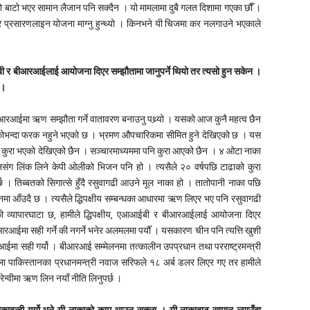
 बाटो भएर सामान लैजान पनि सक्दैन । यो मामलामा दुबै गलत दिशामा गएका छौँ ।
 र प्रसारणलाइन योजना माग्नु हुन्थ्यो । किनभने यी चिजमा कर नलगाउने भएकाले
ईबी र बीआरआईलाई आयोजना दिएर सम्झौतामा जानुपर्ने थियो तर त्यसो हुन सकेन ।
 ।
ईमा ऋण सम्झौता गर्ने वातावरण बनाउनु पथ्र्यो । यसको आज कुनै महत्व छैन
भन्दा फरक नहुने भएको छ । भ्रमण औपचारिकमा सीमित हुने देखिएको छ । यस
 कुरा भएको देखिएको छैन । सञ्चारमाध्यममा पनि कुरा आएको छैन । ४ ओटा नाका
संग लिंक लिने केपी ओलीको भिजन पनि हो । त्यसैले २० वर्षपछि टाढाको कुरा
 । तिब्बतको सिगात्से हुँदै रसुवागढी आउने मूल नाका हो । तातोपानी नाका पछि
मा आँउदै छ । त्यसैले द्धिपक्षीय सम्बन्धका आधारमा ऋण लिएर भए पनि रसुवागढी
 व्यापारघाटा छ, हामीले द्धिपक्षीय, एआआईबी र बीआरआईलाई आयोजना दिएर
ीआरआईमा सही गर्ने की नगर्ने भनेर अलमलमा पर्यौँ । यसकारण चीन पनि त्यत्ति खुशी
आईमा सही गर्यो । बीआरआई सम्मेलनमा तत्कालीन उपप्रधान तथा परराष्ट्रमन्त्री
ला पाकिस्तानका प्रधानमन्त्री नवाज सरिफले १८ अर्ब डलर लिएर गए तर हामीले
न्वीमा ऋण लिन नयाँ नीति लिनुपर्छ ।