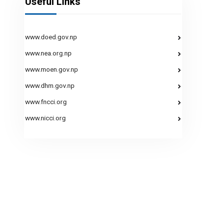
Useful Links
www.doed.gov.np
www.nea.org.np
www.moen.gov.np
www.dhm.gov.np
www.fncci.org
www.nicci.org